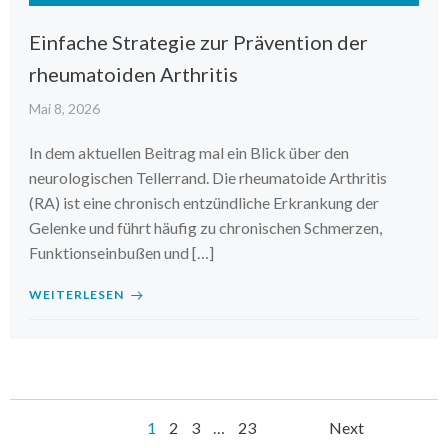
Einfache Strategie zur Prävention der
rheumatoiden Arthritis
Mai 8, 2026
In dem aktuellen Beitrag mal ein Blick über den
neurologischen Tellerrand. Die rheumatoide Arthritis
(RA) ist eine chronisch entzündliche Erkrankung der
Gelenke und führt häufig zu chronischen Schmerzen,
Funktionseinbußen und […]
WEITERLESEN
Posts
Posts
Page
Page
Page
Page
1
2
3
…
23
Next