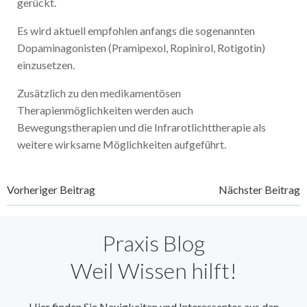
gerückt.
Es wird aktuell empfohlen anfangs die sogenannten
Dopaminagonisten (Pramipexol, Ropinirol, Rotigotin)
einzusetzen.
Zusätzlich zu den medikamentösen
Therapienmöglichkeiten werden auch
Bewegungstherapien und die Infrarotlichttherapie als
weitere wirksame Möglichkeiten aufgeführt.
Beitragsnavigation
Beitragsnavi
Vorheriger Beitrag
Nächster Beitrag
Praxis Blog
Weil Wissen hilft!
Hier finden Sie Neuigkeiten und Interessantes aus den