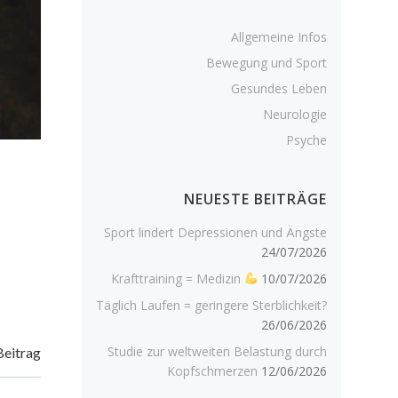
Allgemeine Infos
Bewegung und Sport
Gesundes Leben
Neurologie
Psyche
NEUESTE BEITRÄGE
Sport lindert Depressionen und Ängste
24/07/2026
Krafttraining = Medizin
10/07/2026
Täglich Laufen = geringere Sterblichkeit?
26/06/2026
Studie zur weltweiten Belastung durch
Beitrag
Kopfschmerzen
12/06/2026