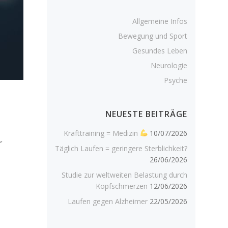
Allgemeine Infos
Bewegung und Sport
Gesundes Leben
Neurologie
Psyche
NEUESTE BEITRÄGE
Krafttraining = Medizin
10/07/2026
r
Täglich Laufen = geringere Sterblichkeit?
26/06/2026
Studie zur weltweiten Belastung durch
Kopfschmerzen
12/06/2026
Laufen gegen Alzheimer
22/05/2026