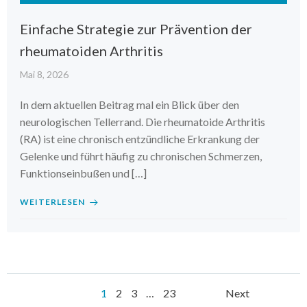
Einfache Strategie zur Prävention der
rheumatoiden Arthritis
Mai 8, 2026
In dem aktuellen Beitrag mal ein Blick über den
neurologischen Tellerrand. Die rheumatoide Arthritis
(RA) ist eine chronisch entzündliche Erkrankung der
Gelenke und führt häufig zu chronischen Schmerzen,
Funktionseinbußen und […]
WEITERLESEN
Posts
Posts
Page
Page
Page
Page
1
2
3
…
23
Next